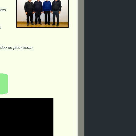
bres
s
à
idéo en plein écran.