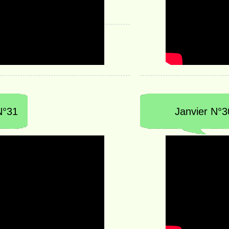
N°31
Janvier N°3