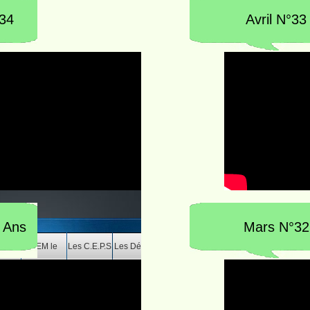
34
Avril N°33
 Ans
Mars N°32