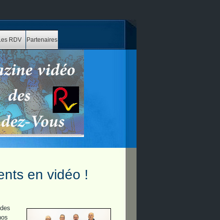
Les RDV
Partenaires
ents en vidéo !
 des
nos