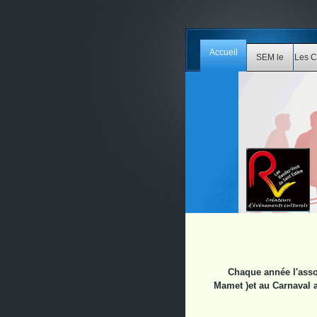
Accueil
SEM le
Les C
Blues
Chaque année l'asso
Mamet )et au Carnaval 