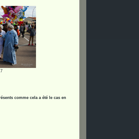
17
ésents comme cela a été le cas en