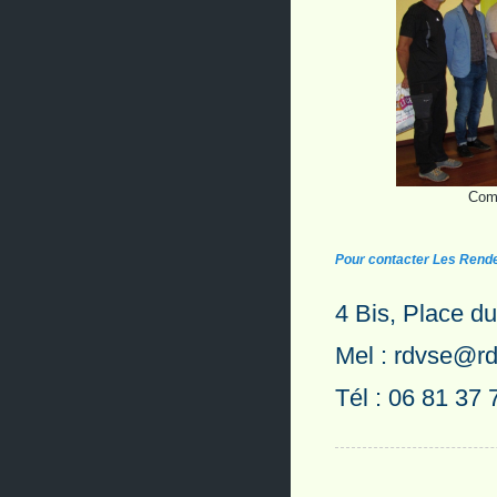
Comm
Pour contacter Les Rende
4 Bis, Place d
Mel : rdvse@rd
Tél : 06 81 37 