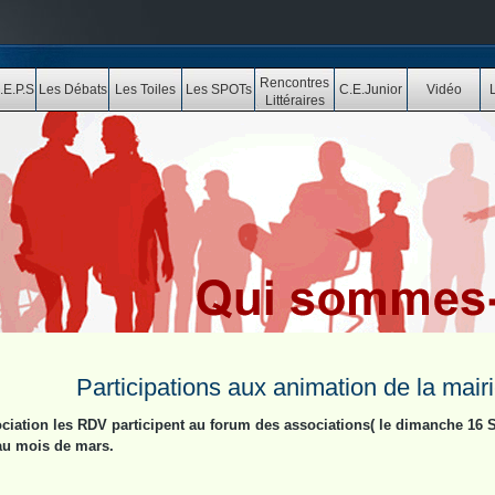
Rencontres
.E.P.S
Les Débats
Les Toiles
Les SPOTs
C.E.Junior
Vidéo
Littéraires
Reflets
Participations aux animation de la mair
ciation les RDV participent au forum des associations( le dimanche 16 S
au mois de mars.